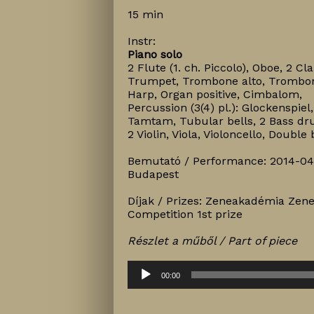
15 min
Instr:
Piano solo
2 Flute (1. ch. Piccolo), Oboe, 2 Cla
Trumpet, Trombone alto, Trombon
Harp, Organ positive, Cimbalom,
Percussion (3(4) pl.): Glockenspie
Tamtam, Tubular bells, 2 Bass dru
2 Violin, Viola, Violoncello, Double
Bemutató / Performance: 2014-04-
Budapest
Díjak / Prizes: Zeneakadémia Zene
Competition 1st prize
Részlet a műből / Part of piece
Audió
00:00
lejátszó