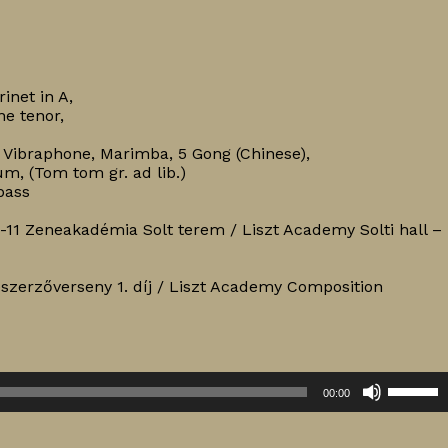
rinet in A,
e tenor,
l, Vibraphone, Marimba, 5 Gong (Chinese),
m, (Tom tom gr. ad lib.)
 bass
11 Zeneakadémia Solt terem / Liszt Academy Solti hall –
szerzőverseny 1. díj / Liszt Academy Composition
A
00:00
hangerő
növelés
illetőleg