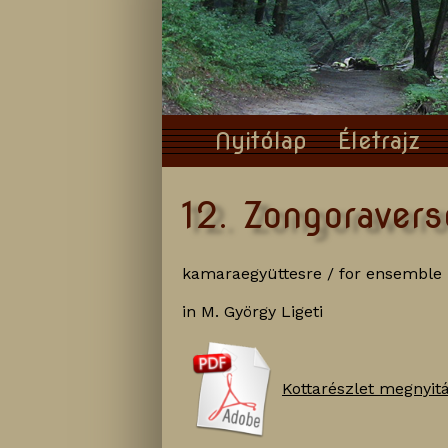
Nyitólap
Életrajz
12. Zongoraver
kamaraegyüttesre / for ensemble
in M. György Ligeti
Kottarészlet megnyitá